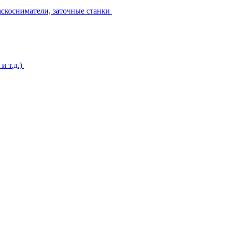
аскосниматели, заточные станки
и т.д.)