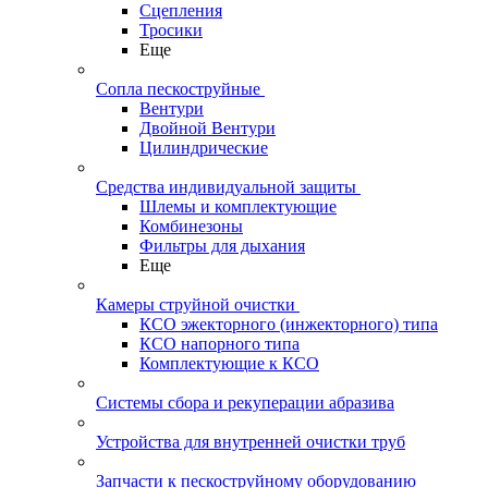
Сцепления
Тросики
Еще
Сопла пескоструйные
Вентури
Двойной Вентури
Цилиндрические
Средства индивидуальной защиты
Шлемы и комплектующие
Комбинезоны
Фильтры для дыхания
Еще
Камеры струйной очистки
КСО эжекторного (инжекторного) типа
КСО напорного типа
Комплектующие к КСО
Системы сбора и рекуперации абразива
Устройства для внутренней очистки труб
Запчасти к пескоструйному оборудованию