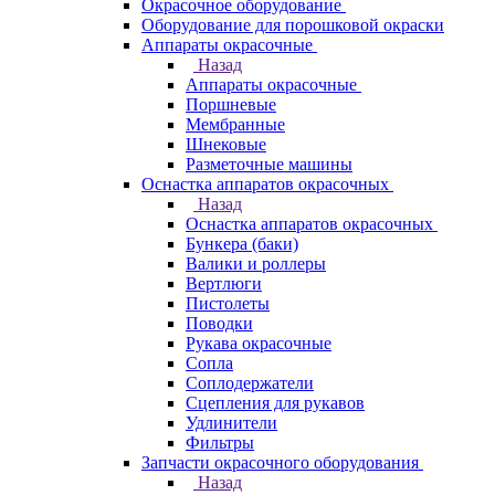
Окрасочное оборудование
Оборудование для порошковой окраски
Аппараты окрасочные
Назад
Аппараты окрасочные
Поршневые
Мембранные
Шнековые
Разметочные машины
Оснастка аппаратов окрасочных
Назад
Оснастка аппаратов окрасочных
Бункера (баки)
Валики и роллеры
Вертлюги
Пистолеты
Поводки
Рукава окрасочные
Сопла
Соплодержатели
Сцепления для рукавов
Удлинители
Фильтры
Запчасти окрасочного оборудования
Назад