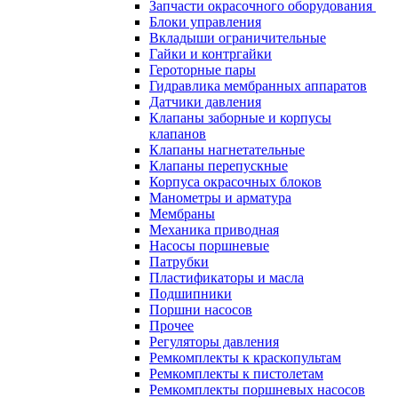
Запчасти окрасочного оборудования
Блоки управления
Вкладыши ограничительные
Гайки и контргайки
Героторные пары
Гидравлика мембранных аппаратов
Датчики давления
Клапаны заборные и корпусы
клапанов
Клапаны нагнетательные
Клапаны перепускные
Корпуса окрасочных блоков
Манометры и арматура
Мембраны
Механика приводная
Насосы поршневые
Патрубки
Пластификаторы и масла
Подшипники
Поршни насосов
Прочее
Регуляторы давления
Ремкомплекты к краскопультам
Ремкомплекты к пистолетам
Ремкомплекты поршневых насосов