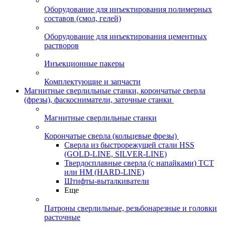
Оборудование для инъектирования полимерных
составов (смол, гелей)
Оборудование для инъектирования цементных
растворов
Инъекционные пакеры
Комплектующие и запчасти
Магнитные сверлильные станки, корончатые сверла
(фрезы), фаскосниматели, заточные станки
Магнитные сверлильные станки
Корончатые сверла (кольцевые фрезы)
Сверла из быстрорежущей стали HSS
(GOLD-LINE, SILVER-LINE)
Твердосплавные сверла (с напайками) ТСТ
или HM (HARD-LINE)
Штифты-выталкиватели
Еще
Патроны сверлильные, резьбонарезные и головки
расточные