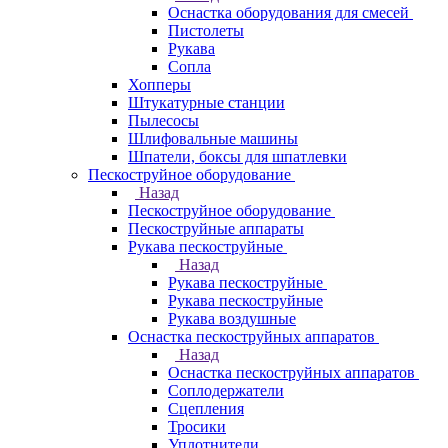
Оснастка оборудования для смесей
Пистолеты
Рукава
Сопла
Хопперы
Штукатурные станции
Пылесосы
Шлифовальные машины
Шпатели, боксы для шпатлевки
Пескоструйное оборудование
Назад
Пескоструйное оборудование
Пескоструйные аппараты
Рукава пескоструйные
Назад
Рукава пескоструйные
Рукава пескоструйные
Рукава воздушные
Оснастка пескоструйных аппаратов
Назад
Оснастка пескоструйных аппаратов
Соплодержатели
Сцепления
Тросики
Уплотнители