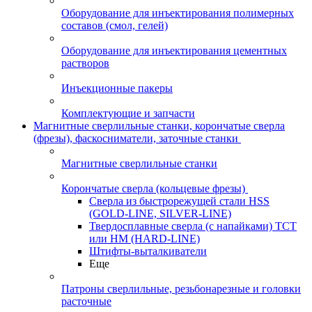
Оборудование для инъектирования полимерных
составов (смол, гелей)
Оборудование для инъектирования цементных
растворов
Инъекционные пакеры
Комплектующие и запчасти
Магнитные сверлильные станки, корончатые сверла
(фрезы), фаскосниматели, заточные станки
Магнитные сверлильные станки
Корончатые сверла (кольцевые фрезы)
Сверла из быстрорежущей стали HSS
(GOLD-LINE, SILVER-LINE)
Твердосплавные сверла (с напайками) ТСТ
или HM (HARD-LINE)
Штифты-выталкиватели
Еще
Патроны сверлильные, резьбонарезные и головки
расточные