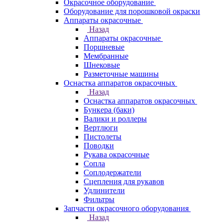
Окрасочное оборудование
Оборудование для порошковой окраски
Аппараты окрасочные
Назад
Аппараты окрасочные
Поршневые
Мембранные
Шнековые
Разметочные машины
Оснастка аппаратов окрасочных
Назад
Оснастка аппаратов окрасочных
Бункера (баки)
Валики и роллеры
Вертлюги
Пистолеты
Поводки
Рукава окрасочные
Сопла
Соплодержатели
Сцепления для рукавов
Удлинители
Фильтры
Запчасти окрасочного оборудования
Назад