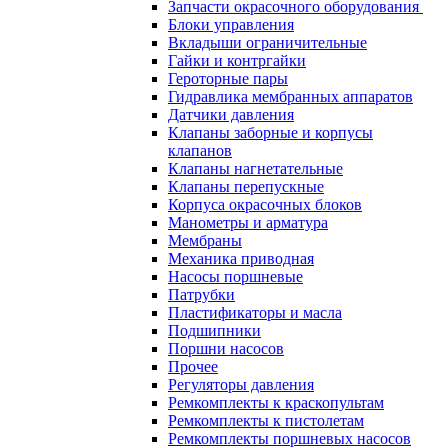
Запчасти окрасочного оборудования
Блоки управления
Вкладыши ограничительные
Гайки и контргайки
Героторные пары
Гидравлика мембранных аппаратов
Датчики давления
Клапаны заборные и корпусы
клапанов
Клапаны нагнетательные
Клапаны перепускные
Корпуса окрасочных блоков
Манометры и арматура
Мембраны
Механика приводная
Насосы поршневые
Патрубки
Пластификаторы и масла
Подшипники
Поршни насосов
Прочее
Регуляторы давления
Ремкомплекты к краскопультам
Ремкомплекты к пистолетам
Ремкомплекты поршневых насосов