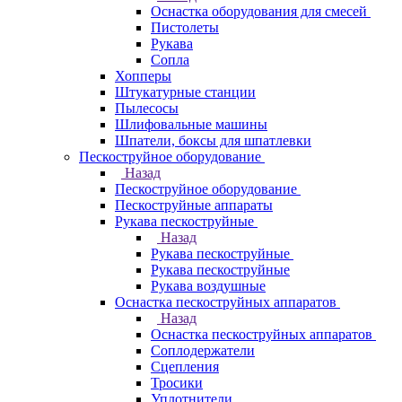
Оснастка оборудования для смесей
Пистолеты
Рукава
Сопла
Хопперы
Штукатурные станции
Пылесосы
Шлифовальные машины
Шпатели, боксы для шпатлевки
Пескоструйное оборудование
Назад
Пескоструйное оборудование
Пескоструйные аппараты
Рукава пескоструйные
Назад
Рукава пескоструйные
Рукава пескоструйные
Рукава воздушные
Оснастка пескоструйных аппаратов
Назад
Оснастка пескоструйных аппаратов
Соплодержатели
Сцепления
Тросики
Уплотнители