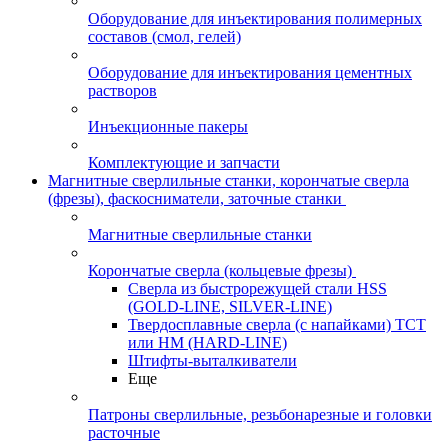
Оборудование для инъектирования полимерных
составов (смол, гелей)
Оборудование для инъектирования цементных
растворов
Инъекционные пакеры
Комплектующие и запчасти
Магнитные сверлильные станки, корончатые сверла
(фрезы), фаскосниматели, заточные станки
Магнитные сверлильные станки
Корончатые сверла (кольцевые фрезы)
Сверла из быстрорежущей стали HSS
(GOLD-LINE, SILVER-LINE)
Твердосплавные сверла (с напайками) ТСТ
или HM (HARD-LINE)
Штифты-выталкиватели
Еще
Патроны сверлильные, резьбонарезные и головки
расточные