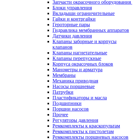
Запчасти окрасочного оборудования
Блоки управления
Вкладыши ограничительные
Гайки и контргайки
Героторные пары
Гидравлика мембранных аппаратов
Датчики давления
Клапаны заборные и корпусы
клапанов
Клапаны нагнетательные
Клапаны перепускные
Корпуса окрасочных блоков
Манометры и арматура
Мембраны
Механика приводная
Насосы поршневые
Патрубки
Пластификаторы и масла
Подшипники
Поршни насосов
Прочее
Регуляторы давления
Ремкомплекты к краскопультам
Ремкомплекты к пистолетам
Ремкомплекты поршневых насосов