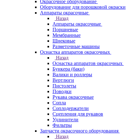
Окрасочное оборудование
Оборудование для порошковой окраски
Аппараты окрасочные
Назад
Аппараты окрасочные
Поршневые
Мембранные
Шнековые
Разметочные машины
Оснастка аппаратов окрасочных
Назад
Оснастка аппаратов окрасочных
Бункера (баки)
Валики и роллеры
Вертлюги
Пистолеты
Поводки
Рукава окрасочные
Сопла
Соплодержатели
Сцепления для рукавов
Удлинители
Фильтры
Запчасти окрасочного оборудования
Назад