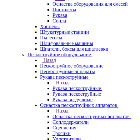
Оснастка оборудования для смесей
Пистолеты
Рукава
Сопла
Хопперы
Штукатурные станции
Пылесосы
Шлифовальные машины
Шпатели, боксы для шпатлевки
Пескоструйное оборудование
Назад
Пескоструйное оборудование
Пескоструйные аппараты
Рукава пескоструйные
Назад
Рукава пескоструйные
Рукава пескоструйные
Рукава воздушные
Оснастка пескоструйных аппаратов
Назад
Оснастка пескоструйных аппаратов
Соплодержатели
Сцепления
Тросики
Уплотнители