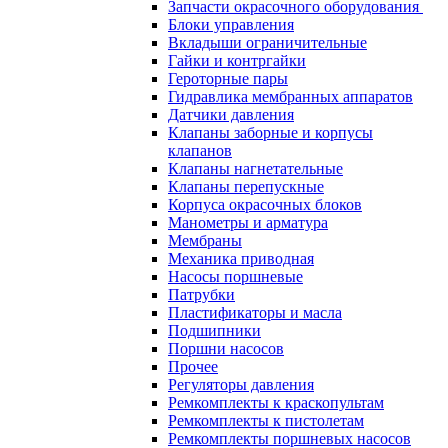
Запчасти окрасочного оборудования
Блоки управления
Вкладыши ограничительные
Гайки и контргайки
Героторные пары
Гидравлика мембранных аппаратов
Датчики давления
Клапаны заборные и корпусы
клапанов
Клапаны нагнетательные
Клапаны перепускные
Корпуса окрасочных блоков
Манометры и арматура
Мембраны
Механика приводная
Насосы поршневые
Патрубки
Пластификаторы и масла
Подшипники
Поршни насосов
Прочее
Регуляторы давления
Ремкомплекты к краскопультам
Ремкомплекты к пистолетам
Ремкомплекты поршневых насосов