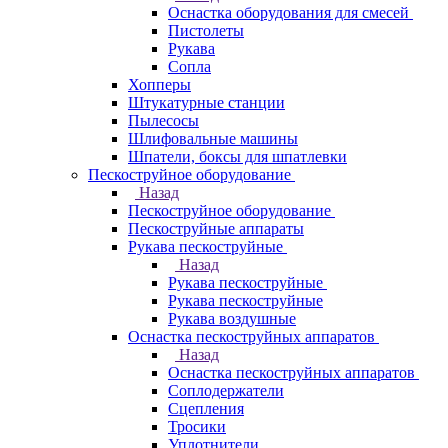
Оснастка оборудования для смесей
Пистолеты
Рукава
Сопла
Хопперы
Штукатурные станции
Пылесосы
Шлифовальные машины
Шпатели, боксы для шпатлевки
Пескоструйное оборудование
Назад
Пескоструйное оборудование
Пескоструйные аппараты
Рукава пескоструйные
Назад
Рукава пескоструйные
Рукава пескоструйные
Рукава воздушные
Оснастка пескоструйных аппаратов
Назад
Оснастка пескоструйных аппаратов
Соплодержатели
Сцепления
Тросики
Уплотнители