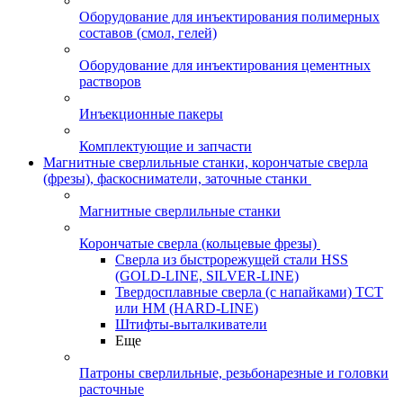
Оборудование для инъектирования полимерных
составов (смол, гелей)
Оборудование для инъектирования цементных
растворов
Инъекционные пакеры
Комплектующие и запчасти
Магнитные сверлильные станки, корончатые сверла
(фрезы), фаскосниматели, заточные станки
Магнитные сверлильные станки
Корончатые сверла (кольцевые фрезы)
Сверла из быстрорежущей стали HSS
(GOLD-LINE, SILVER-LINE)
Твердосплавные сверла (с напайками) ТСТ
или HM (HARD-LINE)
Штифты-выталкиватели
Еще
Патроны сверлильные, резьбонарезные и головки
расточные