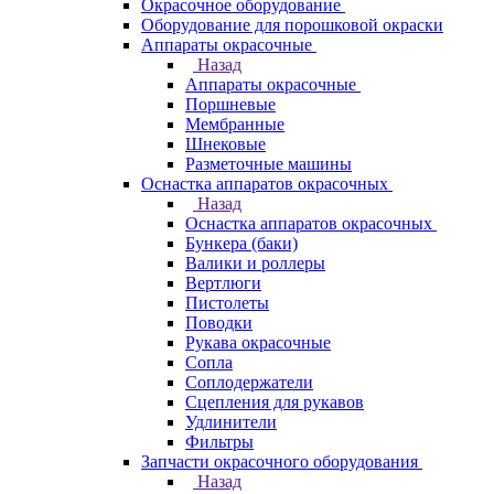
Окрасочное оборудование
Оборудование для порошковой окраски
Аппараты окрасочные
Назад
Аппараты окрасочные
Поршневые
Мембранные
Шнековые
Разметочные машины
Оснастка аппаратов окрасочных
Назад
Оснастка аппаратов окрасочных
Бункера (баки)
Валики и роллеры
Вертлюги
Пистолеты
Поводки
Рукава окрасочные
Сопла
Соплодержатели
Сцепления для рукавов
Удлинители
Фильтры
Запчасти окрасочного оборудования
Назад