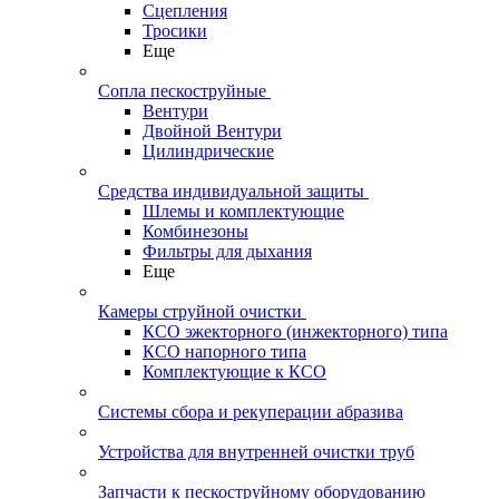
Сцепления
Тросики
Еще
Сопла пескоструйные
Вентури
Двойной Вентури
Цилиндрические
Средства индивидуальной защиты
Шлемы и комплектующие
Комбинезоны
Фильтры для дыхания
Еще
Камеры струйной очистки
КСО эжекторного (инжекторного) типа
КСО напорного типа
Комплектующие к КСО
Системы сбора и рекуперации абразива
Устройства для внутренней очистки труб
Запчасти к пескоструйному оборудованию