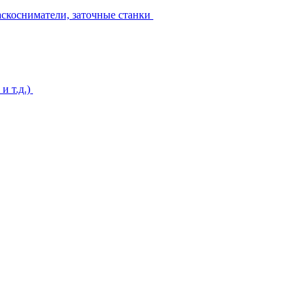
аскосниматели, заточные станки
и т.д.)