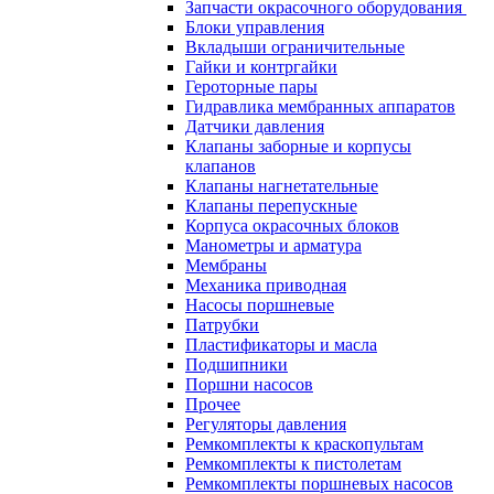
Запчасти окрасочного оборудования
Блоки управления
Вкладыши ограничительные
Гайки и контргайки
Героторные пары
Гидравлика мембранных аппаратов
Датчики давления
Клапаны заборные и корпусы
клапанов
Клапаны нагнетательные
Клапаны перепускные
Корпуса окрасочных блоков
Манометры и арматура
Мембраны
Механика приводная
Насосы поршневые
Патрубки
Пластификаторы и масла
Подшипники
Поршни насосов
Прочее
Регуляторы давления
Ремкомплекты к краскопультам
Ремкомплекты к пистолетам
Ремкомплекты поршневых насосов