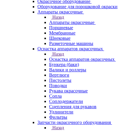
Окрасочное оборудование
Оборудование для порошковой окраски
Аппараты окрасочные
Назад
Аппараты окрасочные
Поршневые
Мембранные
Шнековые
Разметочные машины
Оснастка аппаратов окрасочных
Назад
Оснастка аппаратов окрасочных
Бункера (баки)
Валики и роллеры
Вертлюги
Пистолеты
Поводки
Рукава окрасочные
Сопла
Соплодержатели
Сцепления для рукавов
Удлинители
Фильтры
Запчасти окрасочного оборудования
Назад