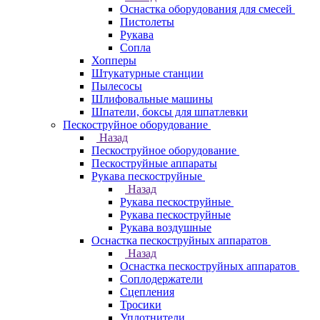
Оснастка оборудования для смесей
Пистолеты
Рукава
Сопла
Хопперы
Штукатурные станции
Пылесосы
Шлифовальные машины
Шпатели, боксы для шпатлевки
Пескоструйное оборудование
Назад
Пескоструйное оборудование
Пескоструйные аппараты
Рукава пескоструйные
Назад
Рукава пескоструйные
Рукава пескоструйные
Рукава воздушные
Оснастка пескоструйных аппаратов
Назад
Оснастка пескоструйных аппаратов
Соплодержатели
Сцепления
Тросики
Уплотнители