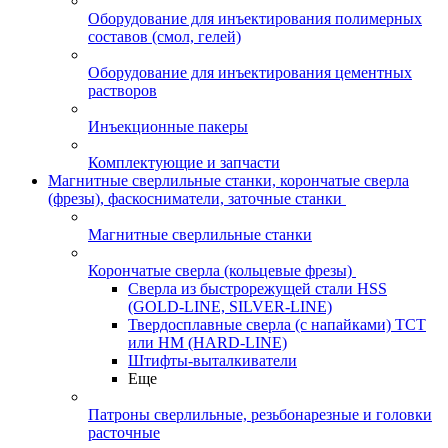
Оборудование для инъектирования полимерных
составов (смол, гелей)
Оборудование для инъектирования цементных
растворов
Инъекционные пакеры
Комплектующие и запчасти
Магнитные сверлильные станки, корончатые сверла
(фрезы), фаскосниматели, заточные станки
Магнитные сверлильные станки
Корончатые сверла (кольцевые фрезы)
Сверла из быстрорежущей стали HSS
(GOLD-LINE, SILVER-LINE)
Твердосплавные сверла (с напайками) ТСТ
или HM (HARD-LINE)
Штифты-выталкиватели
Еще
Патроны сверлильные, резьбонарезные и головки
расточные